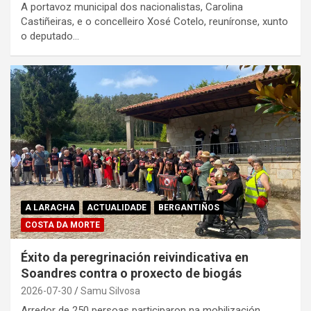
A portavoz municipal dos nacionalistas, Carolina
Castiñeiras, e o concelleiro Xosé Cotelo, reuníronse, xunto
o deputado…
A LARACHA
ACTUALIDADE
BERGANTIÑOS
COSTA DA MORTE
Éxito da peregrinación reivindicativa en
Soandres contra o proxecto de biogás
2026-07-30
Samu Silvosa
Arredor de 250 persoas participaron na mobilización