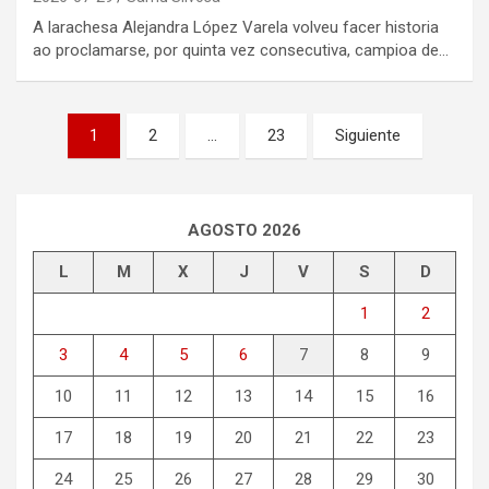
A larachesa Alejandra López Varela volveu facer historia
ao proclamarse, por quinta vez consecutiva, campioa de…
Paginación
1
2
…
23
Siguiente
de
entradas
AGOSTO 2026
L
M
X
J
V
S
D
1
2
3
4
5
6
7
8
9
10
11
12
13
14
15
16
17
18
19
20
21
22
23
24
25
26
27
28
29
30