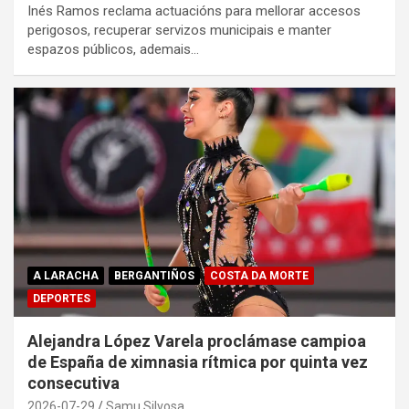
Inés Ramos reclama actuacións para mellorar accesos
perigosos, recuperar servizos municipais e manter
espazos públicos, ademais…
A LARACHA
BERGANTIÑOS
COSTA DA MORTE
DEPORTES
Alejandra López Varela proclámase campioa
de España de ximnasia rítmica por quinta vez
consecutiva
2026-07-29
Samu Silvosa