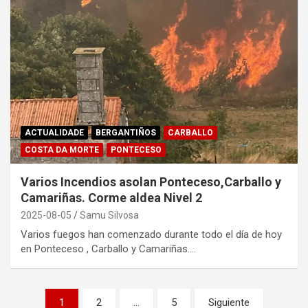
ACTUALIDADE
BERGANTIÑOS
CARBALLO
COSTA DA MORTE
PONTECESO
Varios Incendios asolan Ponteceso,Carballo y
Camariñas. Corme aldea Nivel 2
2025-08-05
Samu Silvosa
Varios fuegos han comenzado durante todo el día de hoy
en Ponteceso , Carballo y Camariñas.…
Paginación
1
2
…
5
Siguiente