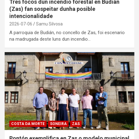
Tres focos dun incendio forestal en Budián
(Zas) fan sospeitar dunha posible
intencionalidade
2026-07-06
Samu Silvosa
A parroquia de Budián, no concello de Zas, foi escenario
na madrugada deste luns dun incendio…
COSTA DA MORTE
SONEIRA
ZAS
Pontón exemplifica en Zas o modelo municipal