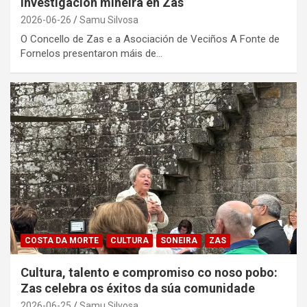
investigación mineira en Zas
2026-06-26
Samu Silvosa
O Concello de Zas e a Asociación de Veciños A Fonte de
Fornelos presentaron máis de…
COSTA DA MORTE
CULTURA
SONEIRA
ZAS
Cultura, talento e compromiso co noso pobo:
Zas celebra os éxitos da súa comunidade
2026-06-25
Samu Silvosa