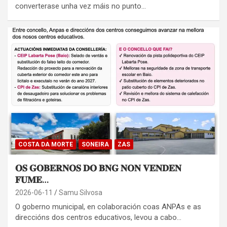
converterase unha vez máis no punto…
COSTA DA MORTE
SONEIRA
ZAS
𝐎𝐒 𝐆𝐎𝐁𝐄𝐑𝐍𝐎𝐒 𝐃𝐎 𝐁𝐍𝐆 𝐍𝐎𝐍 𝐕𝐄𝐍𝐃𝐄𝐍
𝐅𝐔𝐌𝐄…
2026-06-11
Samu Silvosa
O goberno municipal, en colaboración coas ANPAs e as
direccións dos centros educativos, levou a cabo…