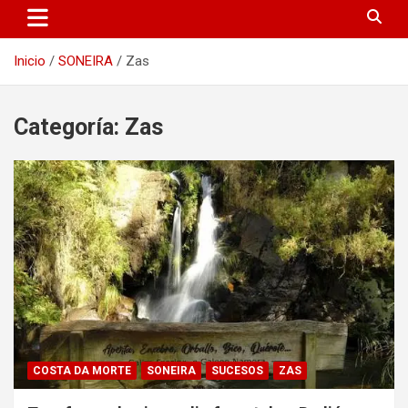
Inicio
SONEIRA
Zas
Categoría:
Zas
COSTA DA MORTE
SONEIRA
SUCESOS
ZAS