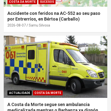
COSTA DA MORTE
SUCESOS
Accidente con feridos na AC-552 ao seu paso
por Entrerríos, en Bértoa (Carballo)
2026-08-07
Samu Silvosa
ACTUALIDADE
COSTA DA MORTE
A Costa da Morte segue sen ambulancia
medicalizada mentres o Barbanza xa dispón