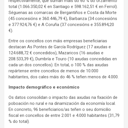
respectivamente, que suman máis do 60 % do orzamento
total (1.066.350,02 € en Santiago e 598.162,51 € en Ferrol).
Séguenas as comarcas de Bergantiños e Costa da Morte
(45 concesións e 360.446,79 €), Barbanza (34 concesións
e 377.924,76 €) e A Coruña (37 concesións e 355.894,20
€).
Entre os concellos con máis empresas beneficiarias
destacan As Pontes de García Rodríguez (17 axudas e
124.688,72 € concedidos), Mazaricos (16 axudas e
208.533,39 €), Dumbría e Touro (10 axudas concedidas en
cada un dos concellos). En total, o 100 % das axudas
repártense entre concellos de menos de 10.000
habitantes, dos cales máis do 46 % teñen menos de 4.000.
Impacto demográfico e económico
Os datos consolidan o impacto das axudas na fixación de
poboación no rural e na dinamización da economía local.
En concreto, 96 beneficiarios/as teñen o seu domicilio
fiscal en concellos de entre 2.001 e 4.000 habitantes (31,79
% do total).