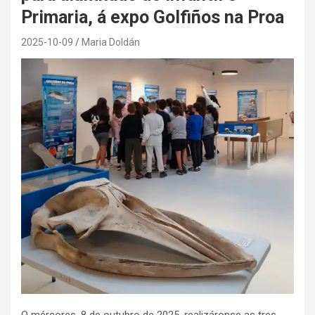
Primaria, á expo Golfiños na Proa
2025-10-09
Maria Doldán
O mércores, 8 de outubro de 2025, realizáronse as tres