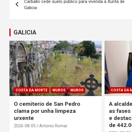
Carballo cede suelo público para vivenda a Xunta de
de
Galicia
entradas
GALICIA
COSTA DA MORTE
MUROS
MUROS
COSTA DA 
O cemiterio de San Pedro
A alcald
clama por unha limpeza
as fases
urxente
e destac
de 442.0
2026-08-05
Antonio Romar