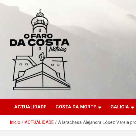
Saltar
al
contenido
ACTUALIDADE
COSTA DA MORTE
GALICIA
Inicio
ACTUALIDADE
A larachesa Alejandra López Varela p