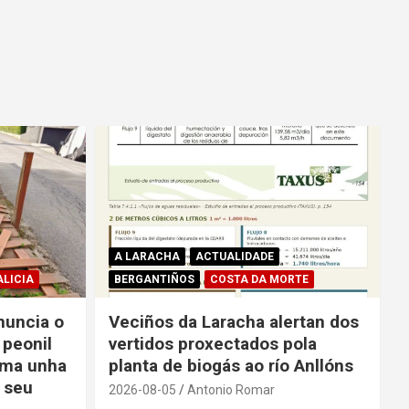
A LARACHA
ACTUALIDADE
ALICIA
BERGANTIÑOS
COSTA DA MORTE
nuncia o
Veciños da Laracha alertan dos
 peonil
vertidos proxectados pola
ama unha
planta de biogás ao río Anllóns
 seu
2026-08-05
Antonio Romar