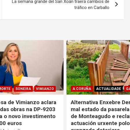
La semana grande del San Xoán traerá cambios de
tráfico en Carballo
MORTE
SONEIRA
VIMIANZO
A CORUÑA
ACTUALIDADE
G
esa de Vimianzo aclara
Alternativa Enxebre De
 das obras na DP-9203
mal estado da pasarela
a o novo investimento
de Monteagudo e recl
00 euros
actuación urxente polo