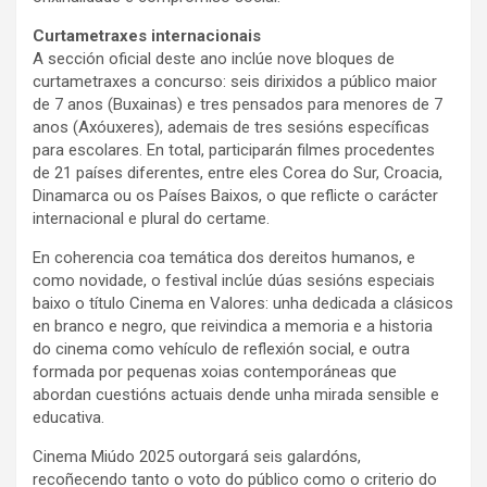
Curtametraxes internacionais
A sección oficial deste ano inclúe nove bloques de
curtametraxes a concurso: seis dirixidos a público maior
de 7 anos (Buxainas) e tres pensados para menores de 7
anos (Axóuxeres), ademais de tres sesións específicas
para escolares. En total, participarán filmes procedentes
de 21 países diferentes, entre eles Corea do Sur, Croacia,
Dinamarca ou os Países Baixos, o que reflicte o carácter
internacional e plural do certame.
En coherencia coa temática dos dereitos humanos, e
como novidade, o festival inclúe dúas sesións especiais
baixo o título Cinema en Valores: unha dedicada a clásicos
en branco e negro, que reivindica a memoria e a historia
do cinema como vehículo de reflexión social, e outra
formada por pequenas xoias contemporáneas que
abordan cuestións actuais dende unha mirada sensible e
educativa.
Cinema Miúdo 2025 outorgará seis galardóns,
recoñecendo tanto o voto do público como o criterio do