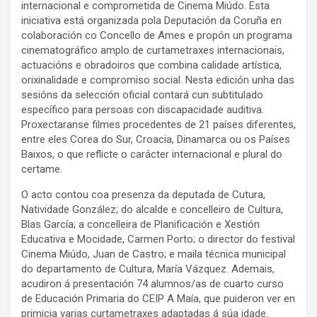
internacional e comprometida de Cinema Miúdo. Esta
iniciativa está organizada pola Deputación da Coruña en
colaboración co Concello de Ames e propón un programa
cinematográfico amplo de curtametraxes internacionais,
actuacións e obradoiros que combina calidade artística,
orixinalidade e compromiso social. Nesta edición unha das
sesións da selección oficial contará cun subtitulado
específico para persoas con discapacidade auditiva.
Proxectaranse filmes procedentes de 21 países diferentes,
entre eles Corea do Sur, Croacia, Dinamarca ou os Países
Baixos, o que reflicte o carácter internacional e plural do
certame.
O acto contou coa presenza da deputada de Cutura,
Natividade González; do alcalde e concelleiro de Cultura,
Blas García; a concelleira de Planificación e Xestión
Educativa e Mocidade, Carmen Porto; o director do festival
Cinema Miúdo, Juan de Castro; e maila técnica municipal
do departamento de Cultura, María Vázquez. Ademais,
acudiron á presentación 74 alumnos/as de cuarto curso
de Educación Primaria do CEIP A Maía, que puideron ver en
primicia varias curtametraxes adaptadas á súa idade.