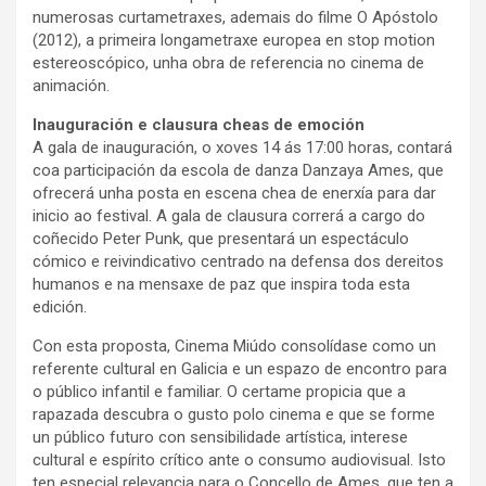
numerosas curtametraxes, ademais do filme O Apóstolo
(2012), a primeira longametraxe europea en stop motion
estereoscópico, unha obra de referencia no cinema de
animación.
Inauguración e clausura cheas de emoción
A gala de inauguración, o xoves 14 ás 17:00 horas, contará
coa participación da escola de danza Danzaya Ames, que
ofrecerá unha posta en escena chea de enerxía para dar
inicio ao festival. A gala de clausura correrá a cargo do
coñecido Peter Punk, que presentará un espectáculo
cómico e reivindicativo centrado na defensa dos dereitos
humanos e na mensaxe de paz que inspira toda esta
edición.
Con esta proposta, Cinema Miúdo consolídase como un
referente cultural en Galicia e un espazo de encontro para
o público infantil e familiar. O certame propicia que a
rapazada descubra o gusto polo cinema e que se forme
un público futuro con sensibilidade artística, interese
cultural e espírito crítico ante o consumo audiovisual. Isto
ten especial relevancia para o Concello de Ames, que ten a