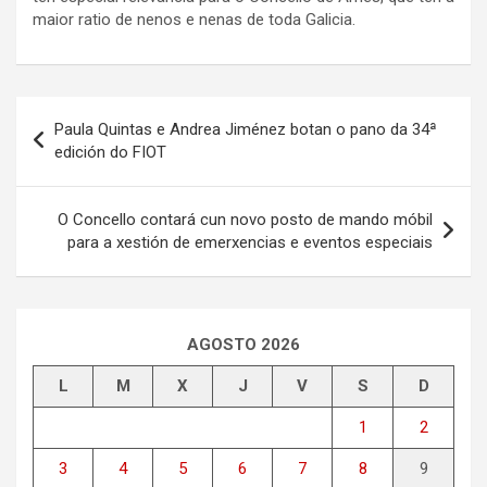
maior ratio de nenos e nenas de toda Galicia.
Navegación
Paula Quintas e Andrea Jiménez botan o pano da 34ª
de
edición do FIOT
entradas
O Concello contará cun novo posto de mando móbil
para a xestión de emerxencias e eventos especiais
AGOSTO 2026
L
M
X
J
V
S
D
1
2
3
4
5
6
7
8
9