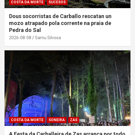
COSTA DA MORTE
SUCESOS
Dous socorristas de Carballo rescatan un
mozo atrapado pola corrente na praia de
Pedra do Sal
2026-08-08
Samu Silvosa
COSTA DA MORTE
SONEIRA
ZAS
A Festa da Carballeira de Zas arranca por todo