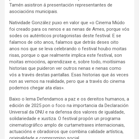
Tamén asistiron á presentación representantes de
asociacións municipais.
Natividade González puxo en valor que «o Cinema Miúdo
foi creado para os nenos e as nenas de Ames, porque vós
sodes os auténticos protagonistas deste festival. E se
falamos de oito anos, falamos que detrás deses oito
anos nos que se leva celebrando o festival houbo moitas
risas, porque o que realmente implica este festival, son
moitas emocións, aprendizaxe e, sobre todo, moitísimas
historias que puideron ver outros nenas e nenas como
vós a través destas pantallas. Esas historias que ás veces
non as vemos na realidade, pero que a través do cinema
podemos chegar ata elas».
Baixo o lema Defendamos a paz e os dereitos humanos, a
edición de 2025 pon o foco na importancia da Declaración
Universal da ONU e na defensa dos valores de igualdade,
solidariedade e xustiza. O festival propón un programa
cinematográfico amplo de curtametraxes internacionais,
actuacións e obradoiros que combina calidade artística,
orixinalidade e compromiso social.