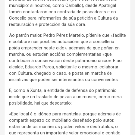
municipio: si noutros, como Carballo), desde Apatrigal
tamén contactaron coa confraría de pescadores e co
Concello para informarlles da súa petición a Cultura da
restauración e protección da súa obra.
Ao patrón maior, Pedro Pérez Martelo, pídenlle que «facilite
e colabore nas posibles actuacións que a consellería
poida emprender neste eido», ademais de que poñan en
marcha, ou estuden accións complementarias «que
contribúan á conservación deste patrimonio único». E ao
alcalde, Eduardo Parga, solicítanlle o mesmo: colaborar
con Cultura, chegado o caso, e posta en marcha de
iniciativas que poden ser interesantes ou convenientes.
E, como á Xunta, a entidade de defensa do patrimonio
incide que un traslado de pezas a un museo, como mera
posibilidade, hai que descartalo:
«Ese local é o idóneo para mantelas, porque ademais de
compartir espazo co mobiliario deseñado polo autor,
están onde os mariñeiros poden velos e desfrutalos, o
que representa un importante valor emocional e contido