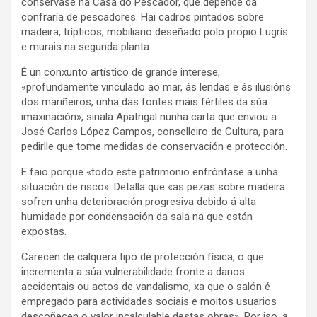
consérvase na Casa do Pescador, que depende da
confraría de pescadores. Hai cadros pintados sobre
madeira, trípticos, mobiliario deseñado polo propio Lugrís
e murais na segunda planta.
É un conxunto artístico de grande interese,
«profundamente vinculado ao mar, ás lendas e ás ilusións
dos mariñeiros, unha das fontes máis fértiles da súa
imaxinación», sinala Apatrigal nunha carta que enviou a
José Carlos López Campos, conselleiro de Cultura, para
pedirlle que tome medidas de conservación e protección.
E faio porque «todo este patrimonio enfróntase a unha
situación de risco». Detalla que «as pezas sobre madeira
sofren unha deterioración progresiva debido á alta
humidade por condensación da sala na que están
expostas.
Carecen de calquera tipo de protección física, o que
incrementa a súa vulnerabilidade fronte a danos
accidentais ou actos de vandalismo, xa que o salón é
empregado para actividades sociais e moitos usuarios
descoñecen o valor incalculable destas obras». Por iso, a