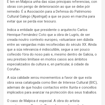
E ten en Malpica unha das súas principais referencias, con
obras con perigo de deterioración ao que se debe pór
remedio. É a Asociación para a Defensa do Patrimonio
Cultural Galego (Apatrigal) a que se puxo en marcha para
evitar que se perda ese tesouro.
Indica a entidade que presidente o arquitecto Carlos
Henrique Fernández Coto que a obra de Lugrís, de ser
creada noutro contexto europeo, «situaríase sen dúbida
entre as vangardas máis recoñecidas do século XX. Aínda
que a súa relevancia é indiscutible, segue a ser pouco
coñecido fóra do noso país e, mesmo dentro de Galicia, o
seu prestixio limítase en moitos casos aos ámbitos
especializados da cultura e, en particular, á cidade da
Coruña».
A súa calidade xerou movementos a favor de que esta
obra sexa catalogada como Ben de Interese Cultural (BIC),
ademais de que houbo contactos entre Xunta e concellos
implicados para avanzar na protección dos seus traballos.
O caso de Malpica é especial. A obra do artista