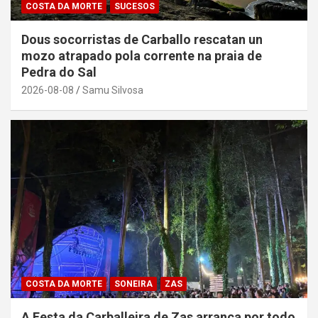
COSTA DA MORTE
SUCESOS
Dous socorristas de Carballo rescatan un
mozo atrapado pola corrente na praia de
Pedra do Sal
2026-08-08
Samu Silvosa
COSTA DA MORTE
SONEIRA
ZAS
A Festa da Carballeira de Zas arranca por todo