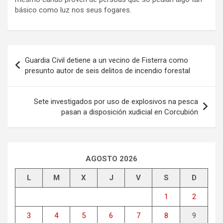
básico como luz nos seus fogares.
Navegación
Guardia Civil detiene a un vecino de Fisterra como
de
presunto autor de seis delitos de incendio forestal
entradas
Sete investigados por uso de explosivos na pesca
pasan a disposición xudicial en Corcubión
AGOSTO 2026
L
M
X
J
V
S
D
1
2
3
4
5
6
7
8
9