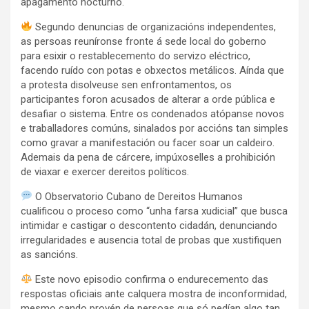
apagamento nocturno.
Segundo denuncias de organizacións independentes,
as persoas reuníronse fronte á sede local do goberno
para esixir o restablecemento do servizo eléctrico,
facendo ruído con potas e obxectos metálicos. Aínda que
a protesta disolveuse sen enfrontamentos, os
participantes foron acusados de alterar a orde pública e
desafiar o sistema. Entre os condenados atópanse novos
e traballadores comúns, sinalados por accións tan simples
como gravar a manifestación ou facer soar un caldeiro.
Ademais da pena de cárcere, impúxoselles a prohibición
de viaxar e exercer dereitos políticos.
O Observatorio Cubano de Dereitos Humanos
cualificou o proceso como “unha farsa xudicial” que busca
intimidar e castigar o descontento cidadán, denunciando
irregularidades e ausencia total de probas que xustifiquen
as sancións.
Este novo episodio confirma o endurecemento das
respostas oficiais ante calquera mostra de inconformidad,
mesmo cando provén de persoas que só pedían algo tan