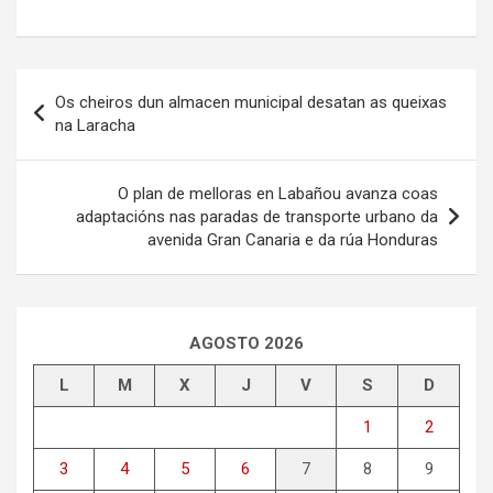
Navegación
Os cheiros dun almacen municipal desatan as queixas
de
na Laracha
entradas
O plan de melloras en Labañou avanza coas
adaptacións nas paradas de transporte urbano da
avenida Gran Canaria e da rúa Honduras
AGOSTO 2026
L
M
X
J
V
S
D
1
2
3
4
5
6
7
8
9