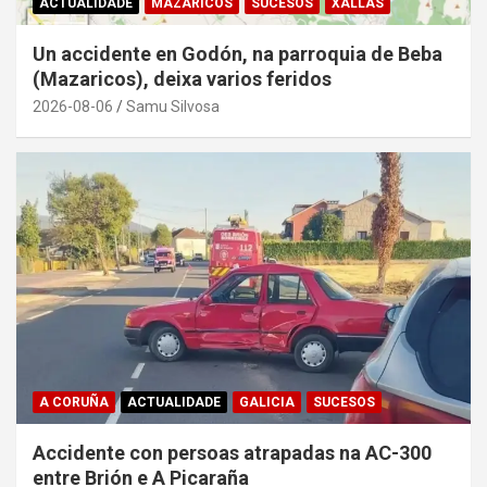
ACTUALIDADE
MAZARICOS
SUCESOS
XALLAS
Un accidente en Godón, na parroquia de Beba
(Mazaricos), deixa varios feridos
2026-08-06
Samu Silvosa
A CORUÑA
ACTUALIDADE
GALICIA
SUCESOS
Accidente con persoas atrapadas na AC-300
entre Brión e A Picaraña