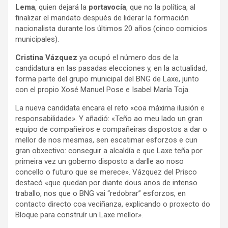
Lema
, quien dejará la
portavocía
, que no la política, al
finalizar el mandato después de liderar la formación
nacionalista durante los últimos 20 años (cinco comicios
municipales).
Cristina Vázquez
ya ocupó el número dos de la
candidatura en las pasadas elecciones y, en la actualidad,
forma parte del grupo municipal del BNG de Laxe, junto
con el propio Xosé Manuel Pose e Isabel María Toja.
La nueva candidata encara el reto «coa máxima ilusión e
responsabilidade». Y añadió: «Teño ao meu lado un gran
equipo de compañeiros e compañeiras dispostos a dar o
mellor de nos mesmas, sen escatimar esforzos e cun
gran obxectivo: conseguir a alcaldía e que Laxe teña por
primeira vez un goberno disposto a darlle ao noso
concello o futuro que se merece». Vázquez del Prisco
destacó «que quedan por diante dous anos de intenso
traballo, nos que o BNG vai “redobrar” esforzos, en
contacto directo coa veciñanza, explicando o proxecto do
Bloque para construír un Laxe mellor».