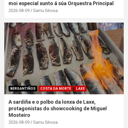
moi especial xunto á súa Orquestra Principal
2026-08-09
Samu Silvosa
BERGANTIÑOS
COSTA DA MORTE
LAXE
A sardiña e o polbo da lonxa de Laxe,
protagonistas do showcooking de Miguel
Mosteiro
2026-08-09
Samu Silvosa