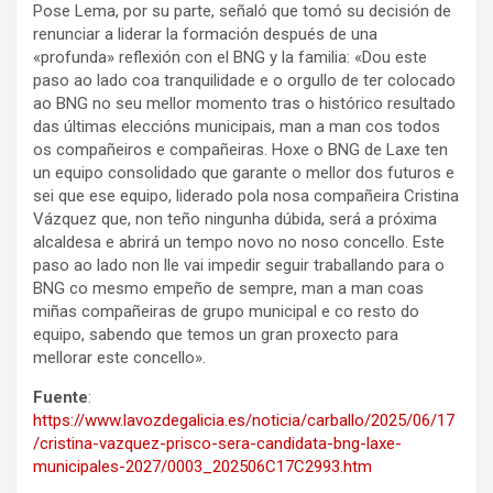
Pose Lema, por su parte, señaló que tomó su decisión de
renunciar a liderar la formación después de una
«profunda» reflexión con el BNG y la familia: «Dou este
paso ao lado coa tranquilidade e o orgullo de ter colocado
ao BNG no seu mellor momento tras o histórico resultado
das últimas eleccións municipais, man a man cos todos
os compañeiros e compañeiras. Hoxe o BNG de Laxe ten
un equipo consolidado que garante o mellor dos futuros e
sei que ese equipo, liderado pola nosa compañeira Cristina
Vázquez que, non teño ningunha dúbida, será a próxima
alcaldesa e abrirá un tempo novo no noso concello. Este
paso ao lado non lle vai impedir seguir traballando para o
BNG co mesmo empeño de sempre, man a man coas
miñas compañeiras de grupo municipal e co resto do
equipo, sabendo que temos un gran proxecto para
mellorar este concello».
Fuente
:
https://www.lavozdegalicia.es/noticia/carballo/2025/06/17
/cristina-vazquez-prisco-sera-candidata-bng-laxe-
municipales-2027/0003_202506C17C2993.htm