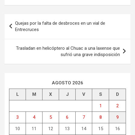
Navegación
Quejas por la falta de desbroces en un vial de
de
Entrecruces
entradas
Trasladan en helicóptero al Chuac a una laxense que
sufrió una grave indisposición
AGOSTO 2026
L
M
X
J
V
S
D
1
2
3
4
5
6
7
8
9
10
11
12
13
14
15
16