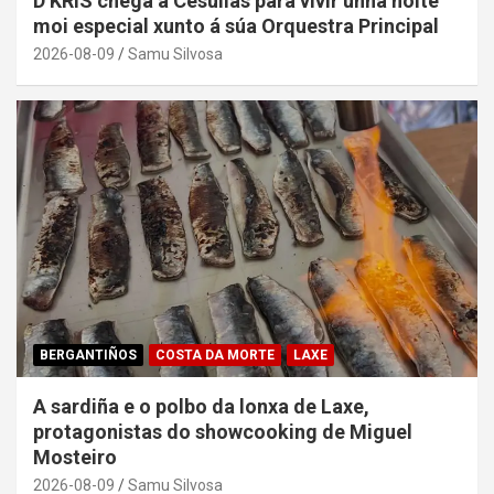
D’KRIS chega a Cesullas para vivir unha noite
moi especial xunto á súa Orquestra Principal
2026-08-09
Samu Silvosa
BERGANTIÑOS
COSTA DA MORTE
LAXE
A sardiña e o polbo da lonxa de Laxe,
protagonistas do showcooking de Miguel
Mosteiro
2026-08-09
Samu Silvosa