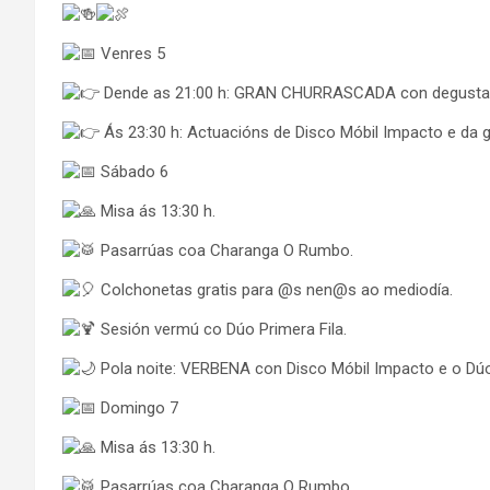
Venres 5
Dende as 21:00 h: GRAN CHURRASCADA con degustac
Ás 23:30 h: Actuacións de Disco Móbil Impacto e da g
Sábado 6
Misa ás 13:30 h.
Pasarrúas coa Charanga O Rumbo.
Colchonetas gratis para @s nen@s ao mediodía.
Sesión vermú co Dúo Primera Fila.
Pola noite: VERBENA con Disco Móbil Impacto e o Dúo
Domingo 7
Misa ás 13:30 h.
Pasarrúas coa Charanga O Rumbo.