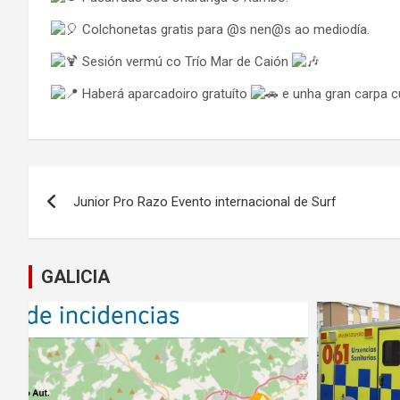
Colchonetas gratis para @s nen@s ao mediodía.
Sesión vermú co Trío Mar de Caión
Haberá aparcadoiro gratuíto
e unha gran carpa c
Navegación
Junior Pro Razo Evento internacional de Surf
de
entradas
GALICIA