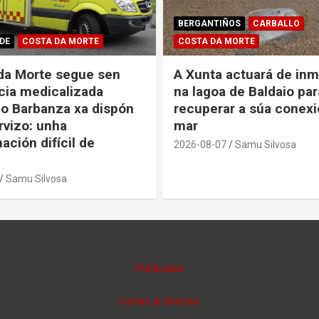
BERGANTIÑOS
CARBALLO
DE
COSTA DA MORTE
COSTA DA MORTE
da Morte segue sen
A Xunta actuará de inm
ia medicalizada
na lagoa de Baldaio par
o Barbanza xa dispón
recuperar a súa conexi
rvizo: unha
mar
ación difícil de
2026-08-07
Samu Silvosa
Samu Silvosa
Publicidad
Cartas al director