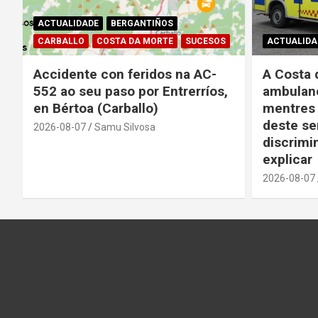
ACTUALIDADE
BERGANTIÑOS
CARBALLO
COSTA DA MORTE
SUCESOS
ACTUALIDA
Accidente con feridos na AC-
A Costa 
552 ao seu paso por Entrerríos,
ambulanc
en Bértoa (Carballo)
mentres 
deste se
2026-08-07
Samu Silvosa
discrimin
explicar
2026-08-07