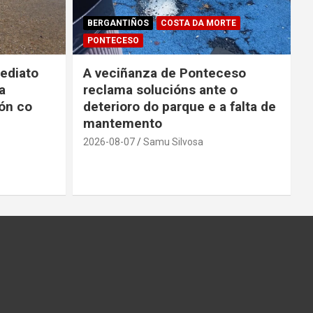
BERGANTIÑOS
COSTA DA MORTE
PONTECESO
ediato
A veciñanza de Ponteceso
a
reclama solucións ante o
ón co
deterioro do parque e a falta de
mantemento
2026-08-07
Samu Silvosa