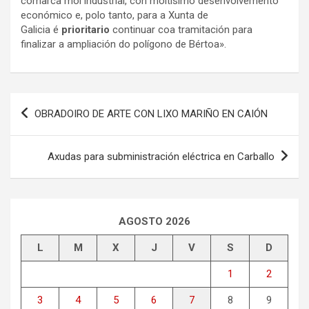
comarca moi industrial, con moitísimo desenvolvemento
económico e, polo tanto, para a Xunta de
Galicia é
prioritario
continuar coa tramitación para
finalizar a ampliación do polígono de Bértoa».
Navegación
OBRADOIRO DE ARTE CON LIXO MARIÑO EN CAIÓN
de
entradas
Axudas para subministración eléctrica en Carballo
AGOSTO 2026
L
M
X
J
V
S
D
1
2
3
4
5
6
7
8
9