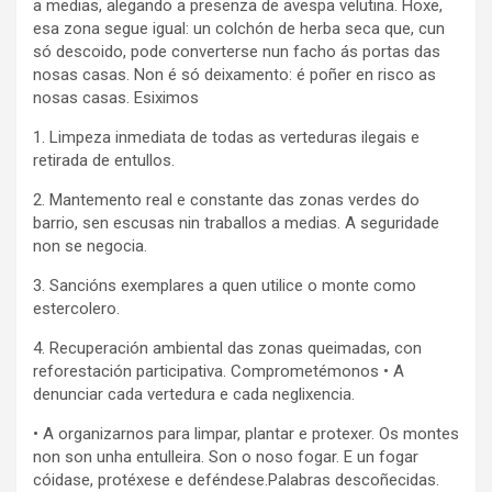
a medias, alegando a presenza de avespa velutina. Hoxe,
esa zona segue igual: un colchón de herba seca que, cun
só descoido, pode converterse nun facho ás portas das
nosas casas. Non é só deixamento: é poñer en risco as
nosas casas. Esiximos
1. Limpeza inmediata de todas as verteduras ilegais e
retirada de entullos.
2. Mantemento real e constante das zonas verdes do
barrio, sen escusas nin traballos a medias. A seguridade
non se negocia.
3. Sancións exemplares a quen utilice o monte como
estercolero.
4. Recuperación ambiental das zonas queimadas, con
reforestación participativa. Comprometémonos • A
denunciar cada vertedura e cada neglixencia.
• A organizarnos para limpar, plantar e protexer. Os montes
non son unha entulleira. Son o noso fogar. E un fogar
cóidase, protéxese e deféndese.Palabras descoñecidas.