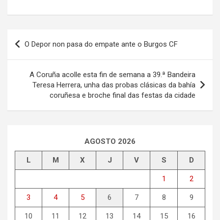
Navegación
O Depor non pasa do empate ante o Burgos CF
de
entradas
A Coruña acolle esta fin de semana a 39.ª Bandeira
Teresa Herrera, unha das probas clásicas da bahía
coruñesa e broche final das festas da cidade
AGOSTO 2026
L
M
X
J
V
S
D
1
2
3
4
5
6
7
8
9
10
11
12
13
14
15
16