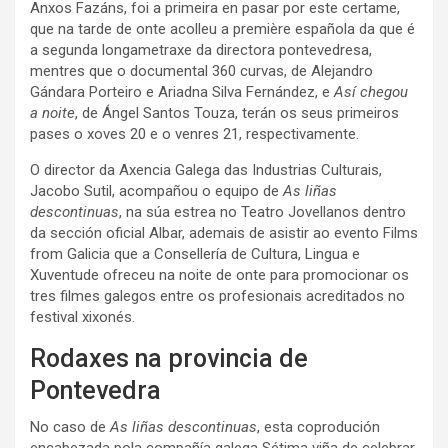
Anxos Fazáns, foi a primeira en pasar por este certame,
que na tarde de onte acolleu a première española da que é
a segunda longametraxe da directora pontevedresa,
mentres que o documental 360 curvas, de Alejandro
Gándara Porteiro e Ariadna Silva Fernández, e
Así chegou
a noite
, de Ángel Santos Touza, terán os seus primeiros
pases o xoves 20 e o venres 21, respectivamente.
O director da Axencia Galega das Industrias Culturais,
Jacobo Sutil, acompañou o equipo de
As liñas
descontinuas
, na súa estrea no Teatro Jovellanos dentro
da sección oficial Albar, ademais de asistir ao evento Films
from Galicia que a Consellería de Cultura, Lingua e
Xuventude ofreceu na noite de onte para promocionar os
tres filmes galegos entre os profesionais acreditados no
festival xixonés.
Rodaxes na provincia de
Pontevedra
No caso de
As liñas descontinuas
, esta coprodución
encabezada pola compañía galega Sétima viña de celebrar