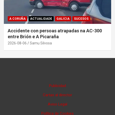
A CORUÑA
ACTUALIDADE
GALICIA
SUCESOS
Accidente con persoas atrapadas na AC-300
entre Brión e A Picaraña
2026-08-06
Samu Silvosa
Publicidad
Cartas al director
Aviso Legal
Política de Cookies