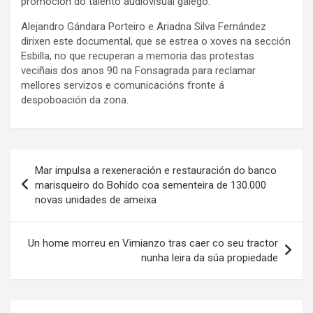
promoción do talento audiovisual galego.
Alejandro Gándara Porteiro e Ariadna Silva Fernández
dirixen este documental, que se estrea o xoves na sección
Esbilla, no que recuperan a memoria das protestas
veciñais dos anos 90 na Fonsagrada para reclamar
mellores servizos e comunicacións fronte á
despoboación da zona.
Navegación
Mar impulsa a rexeneración e restauración do banco
de
marisqueiro do Bohído coa sementeira de 130.000
novas unidades de ameixa
entradas
Un home morreu en Vimianzo tras caer co seu tractor
nunha leira da súa propiedade