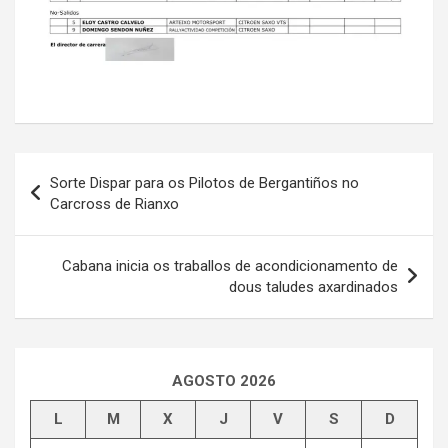
Navegación
Sorte Dispar para os Pilotos de Bergantiños no
de
Carcross de Rianxo
entradas
Cabana inicia os traballos de acondicionamento de
dous taludes axardinados
AGOSTO 2026
L
M
X
J
V
S
D