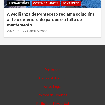
BERGANTIÑOS
COSTA DA MORTE
PONTECESO
A veciñanza de Ponteceso reclama solucións
ante o deterioro do parque e a falta de
mantemento
2026-08-07
Samu Silvosa
Publicidad
Cartas al director
Aviso Legal
Política de Cookies
Política de Privacidad