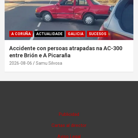
A CORUÑA
ACTUALIDADE
GALICIA
SUCESOS
Accidente con persoas atrapadas na AC-300
entre Brión e A Picaraña
2026-08-06
Samu Silvosa
Publicidad
Cartas al director
Aviso Legal