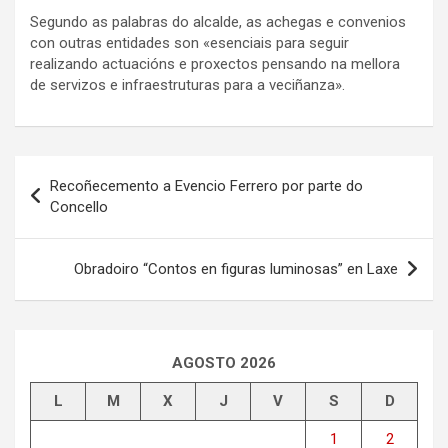
Segundo as palabras do alcalde, as achegas e convenios
con outras entidades son «esenciais para seguir
realizando actuacións e proxectos pensando na mellora
de servizos e infraestruturas para a veciñanza».
Navegación
Recoñecemento a Evencio Ferrero por parte do
de
Concello
entradas
Obradoiro “Contos en figuras luminosas” en Laxe
AGOSTO 2026
L
M
X
J
V
S
D
1
2