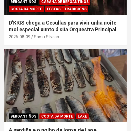
BERGANTIÑOS
CABANA DE BERGANTIÑOS
COSTA DA MORTE
FESTAS E TRADICIÓNS
D’KRIS chega a Cesullas para vivir unha noite
moi especial xunto á súa Orquestra Principal
2026-08-09
Samu Silvosa
BERGANTIÑOS
COSTA DA MORTE
LAXE
A sardiña e o polbo da lonxa de Laxe,