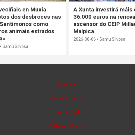
veciñais en Muxía
A Xunta investirá máis
stos dos desbroces nas
36.000 euros na renov
 «Sentímonos como
ascensor do CEIP Milla
ros animais estrados
Malpica
a»
2026-08-06
Samu Silvosa
Samu Silvosa
Publicidad
Cartas al director
Aviso Legal
Política de Cookies