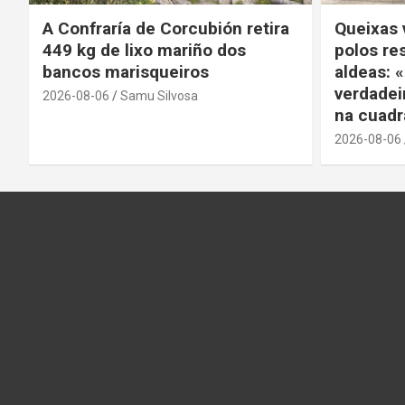
A Confraría de Corcubión retira
Queixas 
449 kg de lixo mariño dos
polos re
bancos marisqueiros
aldeas:
verdadei
2026-08-06
Samu Silvosa
na cuadr
2026-08-06