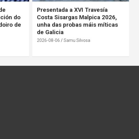
 de
Presentada a XVI Travesía
ación do
Costa Sisargas Malpica 2026,
doiro de
unha das probas máis míticas
de Galicia
2026-08-06
Samu Silvosa