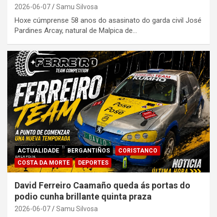
2026-06-07
Samu Silvosa
Hoxe cúmprense 58 anos do asasinato do garda civil José
Pardines Arcay, natural de Malpica de…
ACTUALIDADE
BERGANTIÑOS
CORISTANCO
COSTA DA MORTE
DEPORTES
David Ferreiro Caamaño queda ás portas do
podio cunha brillante quinta praza
2026-06-07
Samu Silvosa