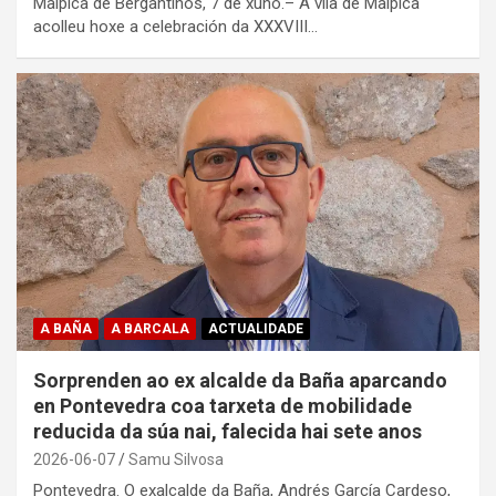
Malpica de Bergantiños, 7 de xuño.– A vila de Malpica
acolleu hoxe a celebración da XXXVIII…
A BAÑA
A BARCALA
ACTUALIDADE
Sorprenden ao ex alcalde da Baña aparcando
en Pontevedra coa tarxeta de mobilidade
reducida da súa nai, falecida hai sete anos
2026-06-07
Samu Silvosa
Pontevedra. O exalcalde da Baña, Andrés García Cardeso,