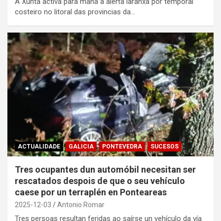
A Xunta activa para mañá a alerta laranxa por temporal
costeiro no litoral das provincias da…
ACTUALIDADE
GALICIA
PONTEVEDRA
SUCESOS
Tres ocupantes dun automóbil necesitan ser
rescatados despois de que o seu vehículo
caese por un terraplén en Ponteareas
2025-12-03
Antonio Romar
Tres persoas resultan feridas ao saírse un vehículo da vía