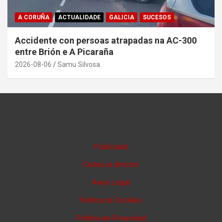
A CORUÑA
ACTUALIDADE
GALICIA
SUCESOS
Accidente con persoas atrapadas na AC-300
entre Brión e A Picaraña
2026-08-06
Samu Silvosa
Publicidad
Cartas al director
Aviso Legal
Política de Cookies
Política de Privacidad