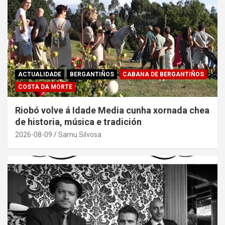
ACTUALIDADE
BERGANTIÑOS
CABANA DE BERGANTIÑOS
COSTA DA MORTE
Riobó volve á Idade Media cunha xornada chea
de historia, música e tradición
2026-08-09
Samu Silvosa