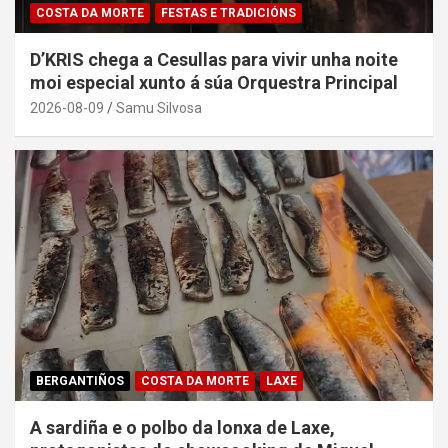
COSTA DA MORTE
FESTAS E TRADICIÓNS
D’KRIS chega a Cesullas para vivir unha noite
moi especial xunto á súa Orquestra Principal
2026-08-09
Samu Silvosa
BERGANTIÑOS
COSTA DA MORTE
LAXE
A sardiña e o polbo da lonxa de Laxe,