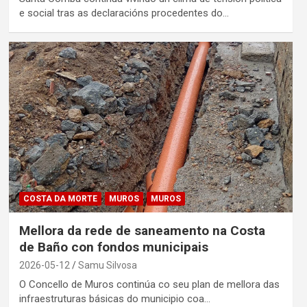
e social tras as declaracións procedentes do…
COSTA DA MORTE
MUROS
MUROS
Mellora da rede de saneamento na Costa
de Baño con fondos municipais
2026-05-12
Samu Silvosa
O Concello de Muros continúa co seu plan de mellora das
infraestruturas básicas do municipio coa…