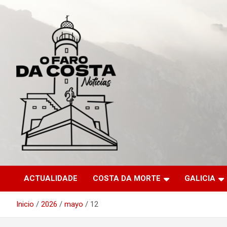
Saltar
al
contenido
ACTUALIDADE
COSTA DA MORTE
GALICIA
Inicio
2026
mayo
12