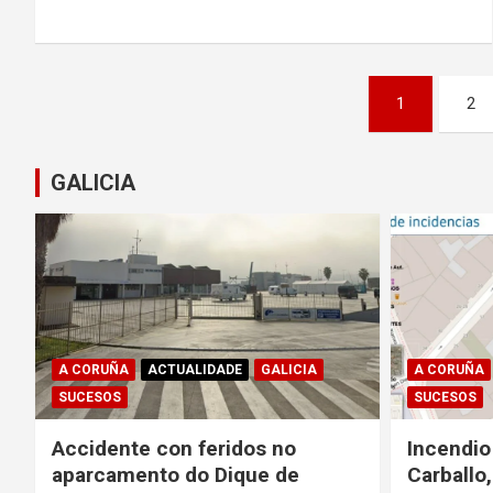
Paginación
1
2
de
entradas
GALICIA
A CORUÑA
ACTUALIDADE
GALICIA
A CORUÑA
SUCESOS
SUCESOS
Accidente con feridos no
Incendio
aparcamento do Dique de
Carballo,