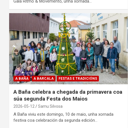
Gala Ritmo & Movemento, unha xornada…
A BAÑA
A BARCALA
FESTAS E TRADICIÓNS
A Baña celebra a chegada da primavera coa
súa segunda Festa dos Maios
2026-05-12
Samu Silvosa
A Baña viviu este domingo, 10 de maio, unha xornada
festiva coa celebración da segunda edición…