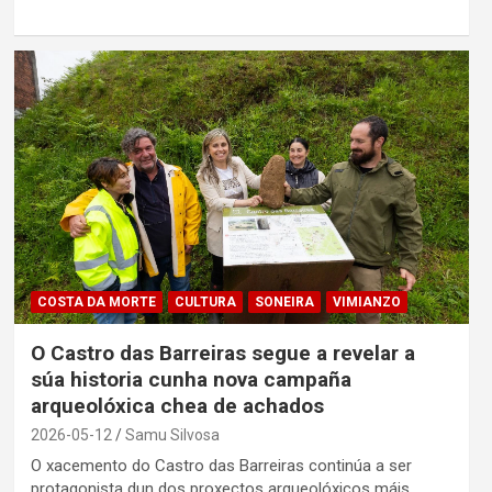
COSTA DA MORTE
CULTURA
SONEIRA
VIMIANZO
O Castro das Barreiras segue a revelar a
súa historia cunha nova campaña
arqueolóxica chea de achados
2026-05-12
Samu Silvosa
O xacemento do Castro das Barreiras continúa a ser
protagonista dun dos proxectos arqueolóxicos máis