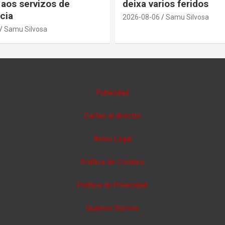
 aos servizos de
deixa varios feridos
cia
2026-08-06
Samu Silvosa
Samu Silvosa
Publicidad
Cartas al director
Aviso Legal
Política de Cookies
Política de Privacidad
Quienes Somos