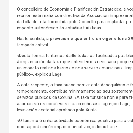
O concelleiro de Economía e Planificación Estratéxica, e 
reunión esta mañá coa directiva da Asociación Empresaria
da folla de ruta formulada polo Concello para implantar p
imposto autonómico ás estadías turísticas.
Neste sentido,
a previsión é que entre en vigor o luns 
tempada estival.
«Desta forma, tentamos darlle todas as facilidades posibles
á implantación da taxa, que entendemos necesaria porque o
un impacto real nos barrios e nos servizos municipais: li
público», explicou Lage.
A este respecto, a taxa busca corrixir este desequilibrio e 
temporalmente, contribúa minimamente ao seu sostemento.
servizos públicos da Coruña. «A taxa turística non é para f
asuman só os coruñeses e as coruñesas», agregou Lage, qu
lexislación sectorial aprobada pola Xunta.
«O turismo é unha actividade económica positiva para a cid
non suporá ningún impacto negativo», indicou Lage.