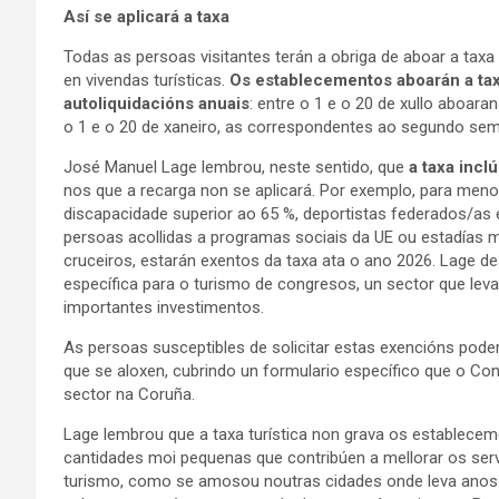
Así se aplicará a taxa
Todas as persoas visitantes terán a obriga de aboar a taxa
en vivendas turísticas.
Os establecementos aboarán a taxa
autoliquidacións anuais
: entre o 1 e o 20 de xullo aboar
o 1 e o 20 de xaneiro, as correspondentes ao segundo sem
José Manuel Lage lembrou, neste sentido, que
a taxa incl
nos que a recarga non se aplicará. Por exemplo, para men
discapacidade superior ao 65 %, deportistas federados/as 
persoas acollidas a programas sociais da UE ou estadías m
cruceiros, estarán exentos da taxa ata o ano 2026. Lage d
específica para o turismo de congresos, un sector que le
importantes investimentos.
As persoas susceptibles de solicitar estas exencións pod
que se aloxen, cubrindo un formulario específico que o Con
sector na Coruña.
Lage lembrou que a taxa turística non grava os establecem
cantidades moi pequenas que contribúen a mellorar os ser
turismo, como se amosou noutras cidades onde leva anos 