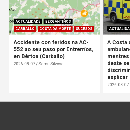
ACTUALIDADE
BERGANTIÑOS
CARBALLO
COSTA DA MORTE
SUCESOS
ACTUALIDA
Accidente con feridos na AC-
A Costa 
552 ao seu paso por Entrerríos,
ambulanc
en Bértoa (Carballo)
mentres 
deste se
2026-08-07
Samu Silvosa
discrimin
explicar
2026-08-07