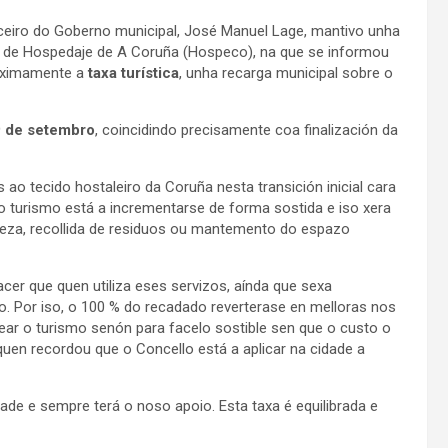
voceiro do Goberno municipal, José Manuel Lage, mantivo unha
l de Hospedaje de A Coruña (Hospeco), na que se informou
roximamente a
taxa turística
, unha recarga municipal sobre o
29 de setembro
, coincidindo precisamente coa finalización da
 ao tecido hostaleiro da Coruña nesta transición inicial cara
 turismo está a incrementarse de forma sostida e iso xera
mpeza, recollida de residuos ou mantemento do espazo
facer que quen utiliza eses servizos, aínda que sexa
 Por iso, o 100 % do recadado reverterase en melloras nos
rear o turismo senón para facelo sostible sen que o custo o
en recordou que o Concello está a aplicar na cidade a
ade e sempre terá o noso apoio. Esta taxa é equilibrada e