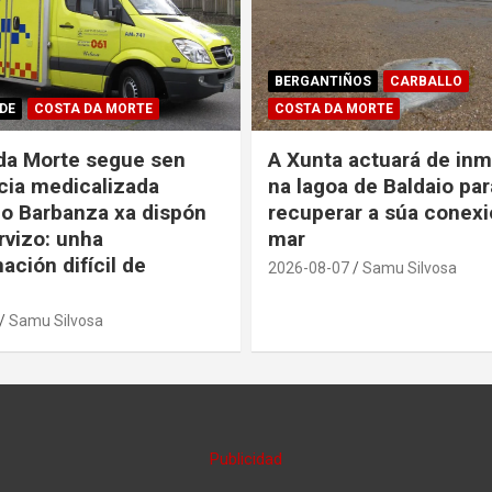
BERGANTIÑOS
CARBALLO
DE
COSTA DA MORTE
COSTA DA MORTE
da Morte segue sen
A Xunta actuará de inm
ia medicalizada
na lagoa de Baldaio par
o Barbanza xa dispón
recuperar a súa conexi
rvizo: unha
mar
ación difícil de
2026-08-07
Samu Silvosa
Samu Silvosa
Publicidad