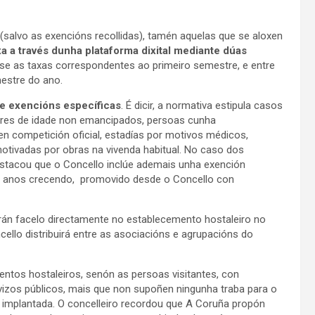
 (salvo as exencións recollidas), tamén aquelas que se aloxen
 a través dunha plataforma dixital mediante dúas
anse as taxas correspondentes ao primeiro semestre, e entre
estre do ano.
úe exencións específicas
. É dicir, a normativa estipula casos
ores de idade non emancipados, persoas cunha
en competición oficial, estadías por motivos médicos,
otivadas por obras na vivenda habitual. No caso dos
estacou que o Concello inclúe ademais unha exención
va anos crecendo, promovido desde o Concello con
erán facelo directamente no establecemento hostaleiro no
cello distribuirá entre as asociacións e agrupacións do
entos hostaleiros, senón as persoas visitantes, con
vizos públicos, mais que non supoñen ningunha traba para o
implantada. O concelleiro recordou que A Coruña propón