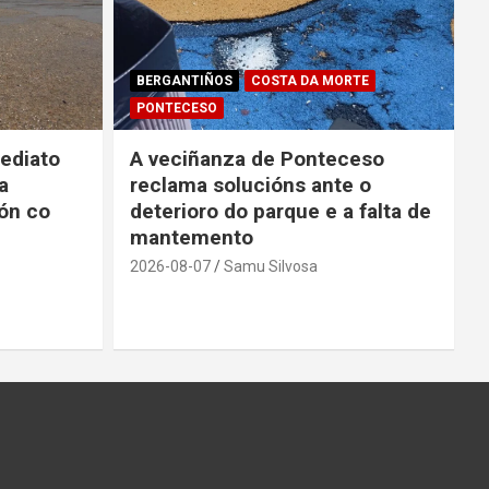
BERGANTIÑOS
COSTA DA MORTE
PONTECESO
ediato
A veciñanza de Ponteceso
a
reclama solucións ante o
ón co
deterioro do parque e a falta de
mantemento
2026-08-07
Samu Silvosa