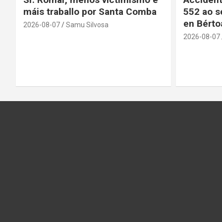
máis traballo por Santa Comba
552 ao s
en Bérto
2026-08-07
Samu Silvosa
2026-08-07