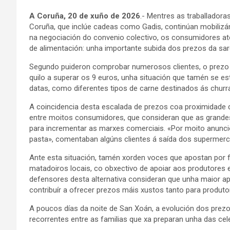
A Coruña, 20 de xuño de 2026
.- Mentres as traballadora
Coruña, que inclúe cadeas como Gadis, continúan mobilizá
na negociación do convenio colectivo, os consumidores 
de alimentación: unha importante subida dos prezos da sar
Segundo puideron comprobar numerosos clientes, o prezo 
quilo a superar os 9 euros, unha situación que tamén se 
datas, como diferentes tipos de carne destinados ás churr
A coincidencia desta escalada de prezos coa proximidade 
entre moitos consumidores, que consideran que as grande
para incrementar as marxes comerciais. «Por moito anunci
pasta», comentaban algúns clientes á saída dos supermer
Ante esta situación, tamén xorden voces que apostan por 
matadoiros locais, co obxectivo de apoiar aos produtores e
defensores desta alternativa consideran que unha maior ap
contribuír a ofrecer prezos máis xustos tanto para produ
A poucos días da noite de San Xoán, a evolución dos pre
recorrentes entre as familias que xa preparan unha das cel