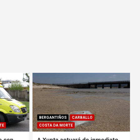
BERGANTIÑOS
CARBALLO
TE
COSTA DA MORTE
e sen
A Xunta actuará de inmediato