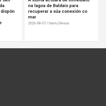
da
na lagoa de Baldaio para
 dispón
recuperar a súa conexión co
mar
e
2026-08-07
Samu Silvosa