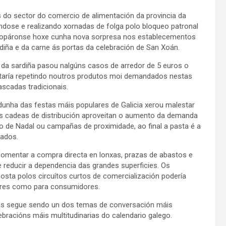
s do sector do comercio de alimentación da provincia da
ndose e realizando xornadas de folga polo bloqueo patronal
atopáronse hoxe cunha nova sorpresa nos establecementos
diña e da carne ás portas da celebración de San Xoán.
da sardiña pasou nalgúns casos de arredor de 5 euros o
estaría repetindo noutros produtos moi demandados nestas
ascadas tradicionais.
dunha das festas máis populares de Galicia xerou malestar
s cadeas de distribución aproveitan o aumento da demanda
o de Nadal ou campañas de proximidade, ao final a pasta é a
cados.
fomentar a compra directa en lonxas, prazas de abastos e
 reducir a dependencia das grandes superficies. Os
osta polos circuítos curtos de comercialización podería
tores como para consumidores.
zos segue sendo un dos temas de conversación máis
ebracións máis multitudinarias do calendario galego.