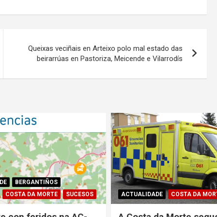
Queixas veciñais en Arteixo polo mal estado das
beirarrúas en Pastoriza, Meicende e Vilarrodís
DE
BERGANTIÑOS
COSTA DA MORTE
SUCESOS
ACTUALIDADE
COSTA DA MOR
e con feridos na AC-
A Costa da Morte segu