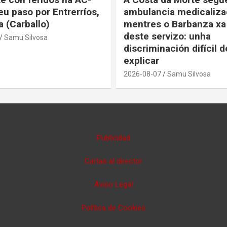
eu paso por Entrerríos,
ambulancia medicaliza
a (Carballo)
mentres o Barbanza xa
deste servizo: unha
Samu Silvosa
discriminación difícil d
explicar
2026-08-07
Samu Silvosa
Publicidad
Cartas al director
Aviso Legal
Política de Cookies