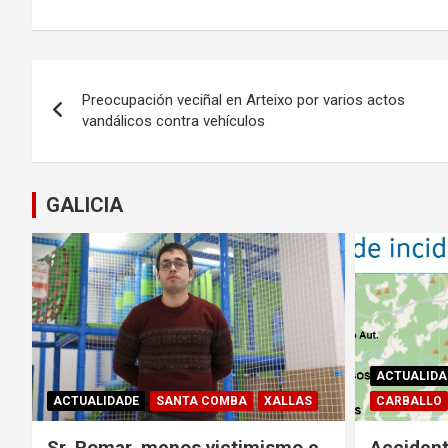
Navegación
Preocupación veciñal en Arteixo por varios actos
de
vandálicos contra vehículos
entradas
GALICIA
ACTUALIDA
ACTUALIDADE
SANTA COMBA
XALLAS
CARBALLO
Sr. Romar, menos victimismo e
Accident