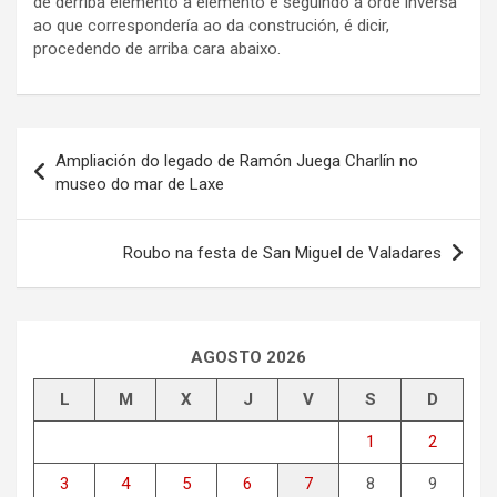
de derriba elemento a elemento e seguindo a orde inversa
ao que correspondería ao da construción, é dicir,
procedendo de arriba cara abaixo.
Navegación
Ampliación do legado de Ramón Juega Charlín no
de
museo do mar de Laxe
entradas
Roubo na festa de San Miguel de Valadares
AGOSTO 2026
L
M
X
J
V
S
D
1
2
3
4
5
6
7
8
9