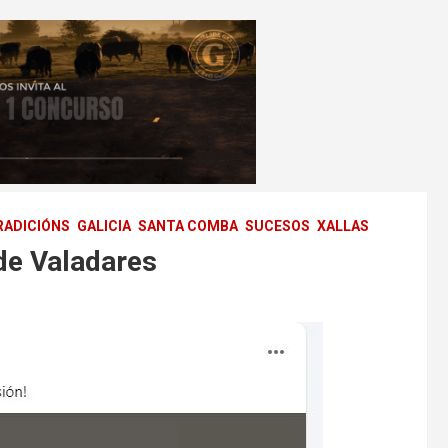
RADICIÓNS
GALICIA
SANTA COMBA
SUCESOS
XALLAS
de Valadares