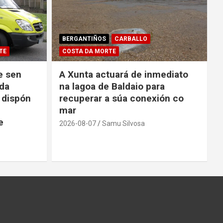
BERGANTIÑOS
CARBALLO
TE
COSTA DA MORTE
e sen
A Xunta actuará de inmediato
da
na lagoa de Baldaio para
 dispón
recuperar a súa conexión co
mar
e
2026-08-07
Samu Silvosa