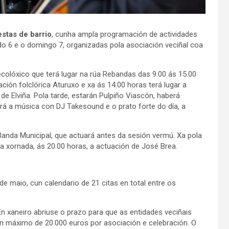
estas de barrio
, cunha ampla programación de actividades
o 6 e o domingo 7, organizadas pola asociación veciñal coa
colóxico que terá lugar na rúa Rebandas das 9.00 ás 15.00
ción folclórica Aturuxo e xa ás 14.00 horas terá lugar a
e Elviña. Pola tarde, estarán Pulpiño Viascón, haberá
rá a música con DJ Takesound e o prato forte do día, a
Banda Municipal, que actuará antes da sesión vermú. Xa pola
 da xornada, ás 20.00 horas, a actuación de José Brea.
e maio, cun calendario de 21 citas en total entre os
n xaneiro abriuse o prazo para que as entidades veciñais
 máximo de 20.000 euros por asociación e celebración. O