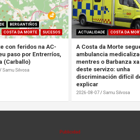
DE
BERGANTIÑOS
COSTA DA MORTE
SUCESOS
ACTUALIDADE
COSTA DA MOR
e con feridos na AC-
A Costa da Morte segu
eu paso por Entrerríos,
ambulancia medicaliza
a (Carballo)
mentres o Barbanza xa
deste servizo: unha
Samu Silvosa
discriminación difícil d
explicar
2026-08-07
Samu Silvosa
Publicidad