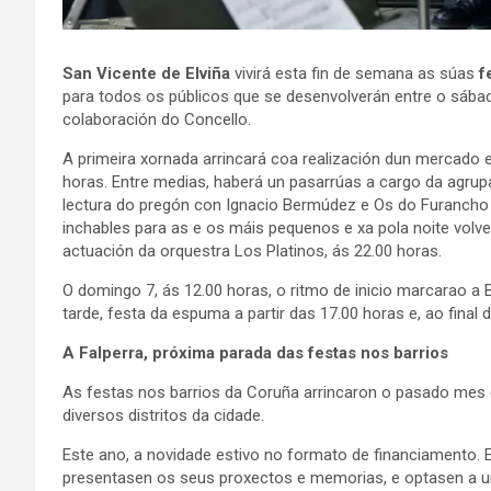
San Vicente de Elviña
vivirá esta fin de semana as súas
f
para todos os públicos que se desenvolverán entre o sábad
colaboración do Concello.
A primeira xornada arrincará coa realización dun mercado e
horas. Entre medias, haberá un pasarrúas a cargo da agrupa
lectura do pregón con Ignacio Bermúdez e Os do Furancho d
inchables para as e os máis pequenos e xa pola noite volve
actuación da orquestra Los Platinos, ás 22.00 horas.
O domingo 7, ás 12.00 horas, o ritmo de inicio marcarao a 
tarde, festa da espuma a partir das 17.00 horas e, ao final
A Falperra, próxima parada das festas nos barrios
As festas nos barrios da Coruña arrincaron o pasado mes d
diversos distritos da cidade.
Este ano, a novidade estivo no formato de financiamento. E
presentasen os seus proxectos e memorias, e optasen a un