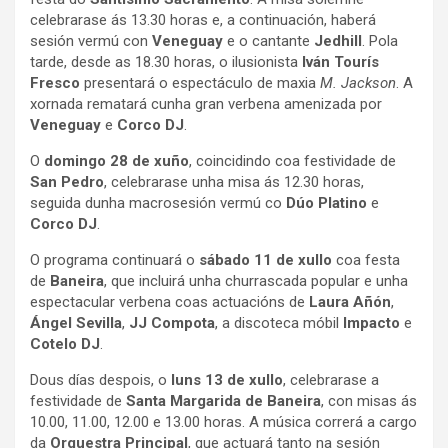
celebrarase ás 13.30 horas e, a continuación, haberá
sesión vermú con
Veneguay
e o cantante
Jedhill
. Pola
tarde, desde as 18.30 horas, o ilusionista
Iván Tourís
Fresco
presentará o espectáculo de maxia
M. Jackson
. A
xornada rematará cunha gran verbena amenizada por
Veneguay
e
Corco DJ
.
O
domingo 28 de xuño
, coincidindo coa festividade de
San Pedro
, celebrarase unha misa ás 12.30 horas,
seguida dunha macrosesión vermú co
Dúo Platino
e
Corco DJ
.
O programa continuará o
sábado 11 de xullo
coa festa
de
Baneira
, que incluirá unha churrascada popular e unha
espectacular verbena coas actuacións de
Laura Añón
,
Ángel Sevilla
,
JJ Compota
, a discoteca móbil
Impacto
e
Cotelo DJ
.
Dous días despois, o
luns 13 de xullo
, celebrarase a
festividade de
Santa Margarida de Baneira
, con misas ás
10.00, 11.00, 12.00 e 13.00 horas. A música correrá a cargo
da
Orquestra Principal
, que actuará tanto na sesión