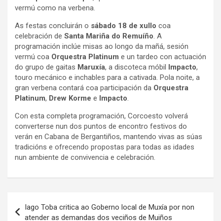
vermú como na verbena.
As festas concluirán o
sábado 18 de xullo
coa
celebración de
Santa Mariña do Remuíño
. A
programación inclúe misas ao longo da mañá, sesión
vermú coa
Orquestra Platinum
e un tardeo con actuación
do grupo de gaitas
Maruxía
, a discoteca móbil
Impacto
,
touro mecánico e inchables para a cativada. Pola noite, a
gran verbena contará coa participación da
Orquestra
Platinum
,
Drew Korme
e
Impacto
.
Con esta completa programación, Corcoesto volverá
converterse nun dos puntos de encontro festivos do
verán en Cabana de Bergantiños, mantendo vivas as súas
tradicións e ofrecendo propostas para todas as idades
nun ambiente de convivencia e celebración.
Navegación
Iago Toba critica ao Goberno local de Muxía por non
de
atender as demandas dos veciños de Muiños