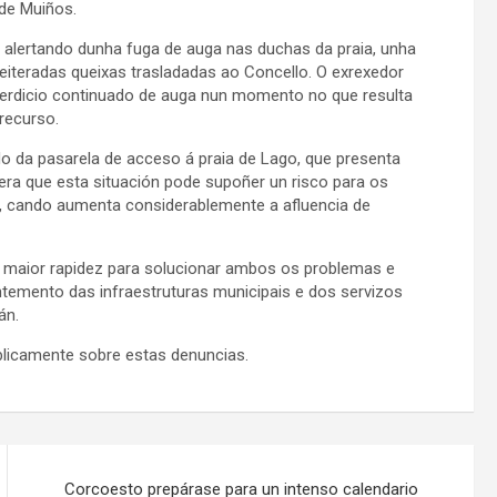
 de Muiños.
alertando dunha fuga de auga nas duchas da praia, unha
reiteradas queixas trasladadas ao Concello. O exrexedor
sperdicio continuado de auga nun momento no que resulta
recurso.
o da pasarela de acceso á praia de Lago, que presenta
era que esta situación pode supoñer un risco para os
l, cando aumenta considerablemente a afluencia de
n maior rapidez para solucionar ambos os problemas e
emento das infraestruturas municipais e dos servizos
án.
licamente sobre estas denuncias.
Corcoesto prepárase para un intenso calendario