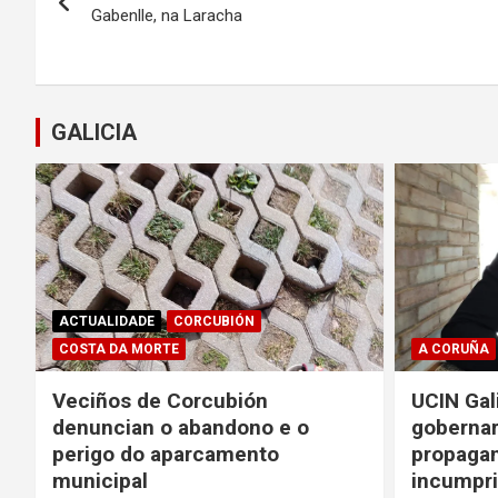
de
Gabenlle, na Laracha
entradas
GALICIA
ACTUALIDADE
CORCUBIÓN
COSTA DA MORTE
A CORUÑA
Veciños de Corcubión
UCIN Gal
denuncian o abandono e o
gobernar
perigo do aparcamento
propagan
municipal
incumpr