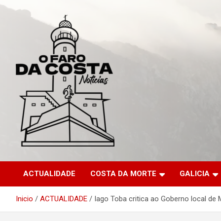
Saltar
al
contenido
ACTUALIDADE
COSTA DA MORTE
GALICIA
Inicio
ACTUALIDADE
Iago Toba critica ao Goberno local d