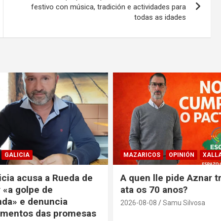
festivo con música, tradición e actividades para
todas as idades
GALICIA
MAZARICOS
OPINIÓN
XALL
icia acusa a Rueda de
A quen lle pide Aznar tr
 «a golpe de
ata os 70 anos?
da» e denuncia
2026-08-08
Samu Silvosa
imentos das promesas