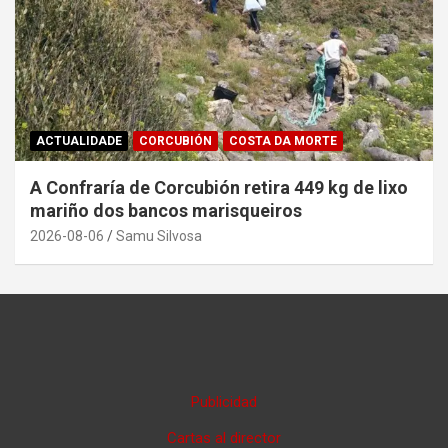
ACTUALIDADE
CORCUBIÓN
COSTA DA MORTE
A Confraría de Corcubión retira 449 kg de lixo
mariño dos bancos marisqueiros
2026-08-06
Samu Silvosa
Publicidad
Cartas al director