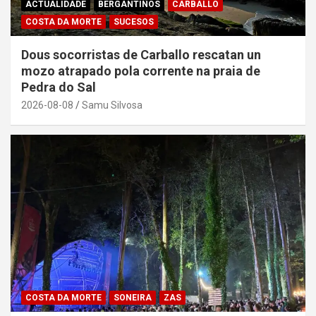
ACTUALIDADE
BERGANTIÑOS
CARBALLO
COSTA DA MORTE
SUCESOS
Dous socorristas de Carballo rescatan un
mozo atrapado pola corrente na praia de
Pedra do Sal
2026-08-08
Samu Silvosa
COSTA DA MORTE
SONEIRA
ZAS