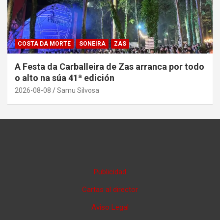
COSTA DA MORTE
SONEIRA
ZAS
A Festa da Carballeira de Zas arranca por todo
o alto na súa 41ª edición
2026-08-08
Samu Silvosa
Publicidad
Cartas al director
Aviso Legal