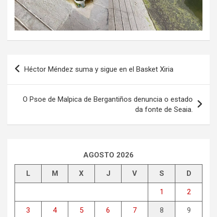
Navegación
Héctor Méndez suma y sigue en el Basket Xiria
de
entradas
O Psoe de Malpica de Bergantiños denuncia o estado
da fonte de Seaia.
AGOSTO 2026
L
M
X
J
V
S
D
1
2
3
4
5
6
7
8
9