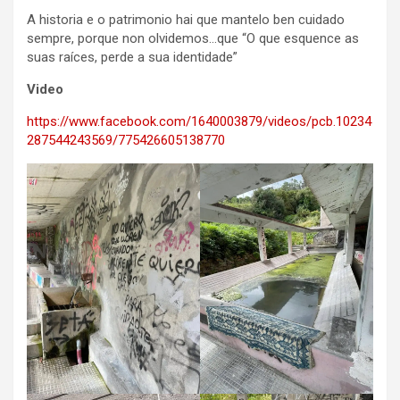
A historia e o patrimonio hai que mantelo ben cuidado
sempre, porque non olvidemos…que “O que
esquence as
suas raíces, perde a sua identidade”
Video
https://www.facebook.com/1640003879/videos/pcb.10234
287544243569/775426605138770