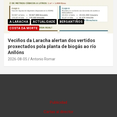
A LARACHA
ACTUALIDADE
BERGANTIÑOS
COSTA DA MORTE
Veciños da Laracha alertan dos vertidos
proxectados pola planta de biogás ao río
Anllóns
2026-08-05
Antonio Romar
Publicidad
Cartas al director