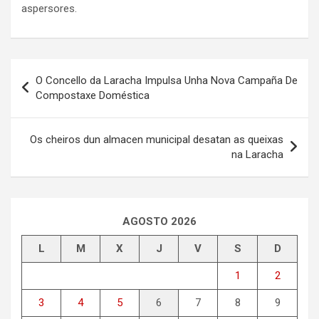
aspersores.
Navegación
O Concello da Laracha Impulsa Unha Nova Campaña De
de
Compostaxe Doméstica
entradas
Os cheiros dun almacen municipal desatan as queixas
na Laracha
AGOSTO 2026
L
M
X
J
V
S
D
1
2
3
4
5
6
7
8
9