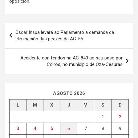
oposición.
Navegación
Óscar Insua levará ao Parlamento a demanda da
de
eliminación das peaxes da AG-55
entradas
Accidente con feridos na AC-840 ao seu paso por
Coirós, no municipio de Oza-Cesuras
AGOSTO 2026
L
M
X
J
V
S
D
1
2
3
4
5
6
7
8
9