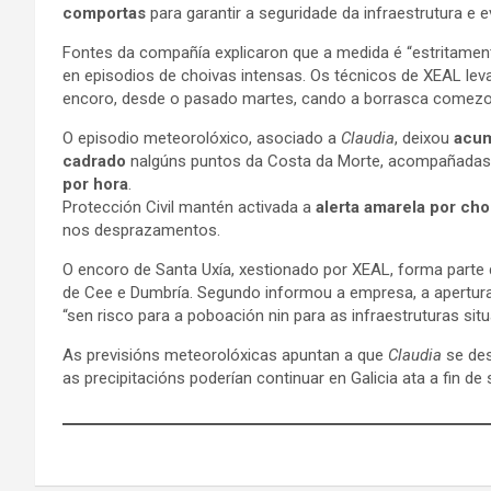
comportas
para garantir a seguridade da infraestrutura e 
Fontes da compañía explicaron que a medida é “estritament
en episodios de choivas intensas. Os técnicos de XEAL leva
encoro, desde o pasado martes, cando a borrasca comezou
O episodio meteorolóxico, asociado a
Claudia
, deixou
acum
cadrado
nalgúns puntos da Costa da Morte, acompañadas
por hora
.
Protección Civil mantén activada a
alerta amarela por cho
nos desprazamentos.
O encoro de Santa Uxía, xestionado por XEAL, forma parte d
de Cee e Dumbría. Segundo informou a empresa, a apertur
“sen risco para a poboación nin para as infraestruturas sit
As previsións meteorolóxicas apuntan a que
Claudia
se des
as precipitacións poderían continuar en Galicia ata a fin de