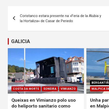
Navegación
Coristanco estara presente na «Feria de la Alubia y
de
la Hortaliza» de Casar de Periedo
entradas
GALICIA
BERGANTIÑ
COSTA DA MORTE
SONEIRA
VIMIANZO
MALPICA D
Queixas en Vimianzo polo uso
Unha par
do heliporto sanitario como
en Malpi