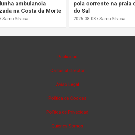
 dunha ambulancia
pola corrente na praia
zada na Costa da Morte
do Sal
Samu Silvosa
2026-08-08
Samu Silvosa
Publicidad
Cartas al director
Aviso Legal
Política de Cookies
Política de Privacidad
Quienes Somos